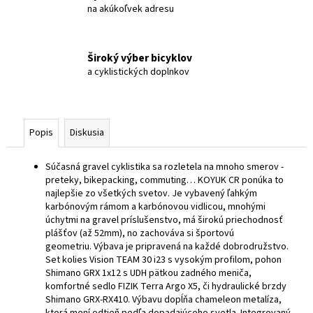
na akúkoľvek adresu
Široký výber bicyklov
a cyklistických doplnkov
Popis
Diskusia
Súčasná gravel cyklistika sa rozletela na mnoho smerov -
preteky, bikepacking, commuting… KOYUK CR ponúka to
najlepšie zo všetkých svetov. Je vybavený ľahkým
karbónovým rámom a karbónovou vidlicou, mnohými
úchytmi na gravel príslušenstvo, má širokú priechodnosť
plášťov (až 52mm), no zachováva si športovú
geometriu.
Výbava je pripravená na každé dobrodružstvo.
Set kolies Vision TEAM 30 i23 s vysokým profilom, pohon
Shimano GRX 1x12 s UDH pätkou zadného meniča,
komfortné sedlo FIZIK Terra Argo X5, či hydraulické brzdy
Shimano GRX-RX410. Výbavu dopĺňa chameleon metalíza,
ktorá mení odtieň podľa dopadajúceho svetla. Integrovaný