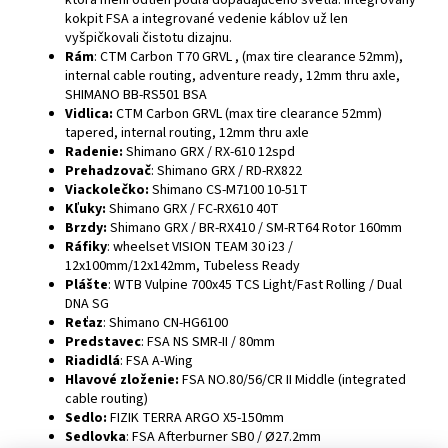
kokpit FSA a integrované vedenie káblov už len
vyšpičkovali čistotu dizajnu.
Rám
:
CTM Carbon T70 GRVL , (max tire clearance 52mm),
internal cable routing, adventure ready, 12mm thru axle,
SHIMANO BB-RS501 BSA
Vidlica:
CTM Carbon GRVL (max tire clearance 52mm)
tapered, internal routing, 12mm thru axle
Radenie:
Shimano GRX / RX-610 12spd
Prehadzovač
:
Shimano GRX / RD-RX822
Viackolečko:
Shimano CS-M7100 10-51T
Kľuky:
Shimano GRX / FC-RX610 40T
Brzdy:
Shimano GRX / BR-RX410 / SM-RT64 Rotor 160mm
Ráfiky
:
wheelset VISION TEAM 30 i23 /
12x100mm/12x142mm, Tubeless Ready
Plášte
:
WTB Vulpine 700x45 TCS Light/Fast Rolling / Dual
DNA SG
Reťaz
:
Shimano CN-HG6100
Predstavec
:
FSA NS SMR-II / 80mm
Riadidlá
:
FSA A-Wing
Hlavové zloženie:
FSA NO.80/56/CR II Middle (integrated
cable routing)
Sedlo:
FIZIK TERRA ARGO X5-150mm
Sedlovka
:
FSA Afterburner SB0 / Ø27.2mm