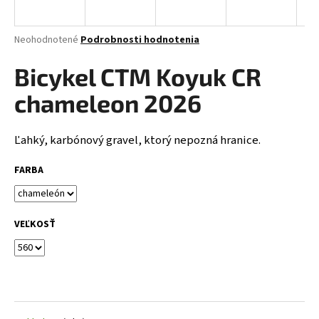
á
j
Priemerné
Neohodnotené
Podrobnosti hodnotenia
s
hodnotenie
produktu
Bicykel CTM Koyuk CR
ť
je
?
0,0
chameleon 2026
z
5
hviezdičiek.
Ľahký, karbónový gravel, ktorý nepozná hranice.
HĽADAŤ
FARBA
VEĽKOSŤ
O
d
p
o
r
ú