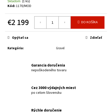
č
Skladom
(1 ks)
a
Kód:
1170/MOD
m
e
€2 199
DO KOŠÍKA
Jednotková
DÁMSKY
cena:
BICYKEL
Opýtať sa
Zdieľať
CTM
CHARISMA
Kategória
:
Gravel
1.0
29"
MATNÁ
SVETLOŠEDÁ
Garancia doručenia
2026
nepoškodeného tovaru
€599
Pôvodne:
€619
Cez 3000 výdajných miest
po celom Slovensku
Rýchle doručenie