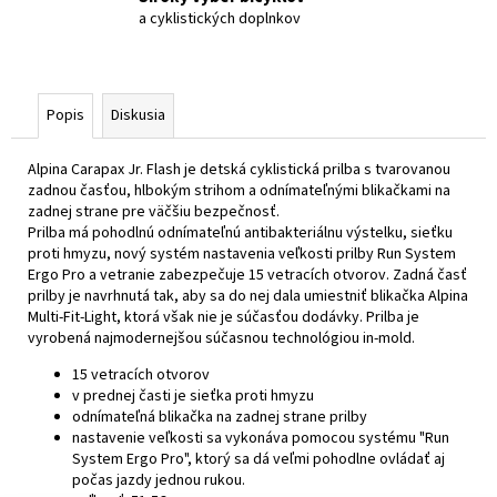
a cyklistických doplnkov
Popis
Diskusia
Alpina Carapax Jr. Flash je detská cyklistická prilba s tvarovanou
zadnou časťou, hlbokým strihom a odnímateľnými blikačkami na
zadnej strane pre väčšiu bezpečnosť.
Prilba má pohodlnú odnímateľnú antibakteriálnu výstelku, sieťku
proti hmyzu, nový systém nastavenia veľkosti prilby Run System
Ergo Pro a vetranie zabezpečuje 15 vetracích otvorov. Zadná časť
prilby je navrhnutá tak, aby sa do nej dala umiestniť blikačka Alpina
Multi-Fit-Light, ktorá však nie je súčasťou dodávky. Prilba je
vyrobená najmodernejšou súčasnou technológiou in-mold.
15 vetracích otvorov
v prednej časti je sieťka proti hmyzu
odnímateľná blikačka na zadnej strane prilby
nastavenie veľkosti sa vykonáva pomocou systému "Run
System Ergo Pro", ktorý sa dá veľmi pohodlne ovládať aj
počas jazdy jednou rukou.