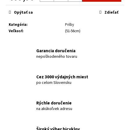
č
Jednotková
a
cena:
Opýtať sa
Zdieľať
m
e
Kategória
:
Prilby
Veľkosť
:
(51-56cm)
DÁMSKY
BICYKEL
CTM
Garancia doručenia
CHARISMA
1.0
nepoškodeného tovaru
29"
MATNÁ
SVETLOŠEDÁ
2026
Cez 3000 výdajných miest
po celom Slovensku
€599
Pôvodne:
€619
Rýchle doručenie
na akúkoľvek adresu
Široký výber bicyklov