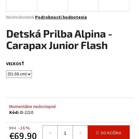
á
j
Priemerné
Neohodnotené
Podrobnosti hodnotenia
s
hodnotenie
produktu
Detská Prilba Alpina -
ť
je
?
0,0
Carapax Junior Flash
z
5
hviezdičiek.
VEĽKOSŤ
HĽADAŤ
O
d
Momentálne nedostupné
p
Kód:
ID-2210
o
r
€84
–16 %
€69,90
ú
DO KOŠÍKA