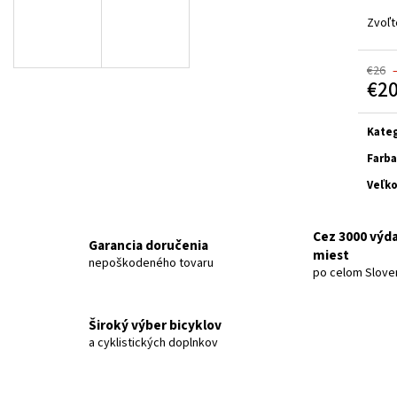
ČIERNA / MATNÁ TEHLOVÁ 2026
MATNÁ SVETLOŠED
Zvoľt
€3 899
€599
Pôvodne:
€3 999
Pôvodne:
€619
€26
€2
Jedn
cena:
Kateg
Farba
Veľko
Cez 3000 výd
Garancia doručenia
miest
nepoškodeného tovaru
po celom Slove
Široký výber bicyklov
a cyklistických doplnkov