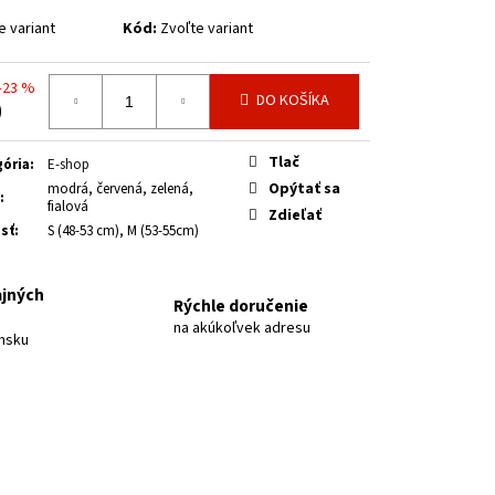
Á 2026
e variant
Kód:
Zvoľte variant
–23 %
DO KOŠÍKA
0
otková
Tlač
ória
:
E-shop
Opýtať sa
modrá, červená, zelená,
:
fialová
Zdieľať
sť
:
S (48-53 cm), M (53-55cm)
ajných
Rýchle doručenie
na akúkoľvek adresu
nsku