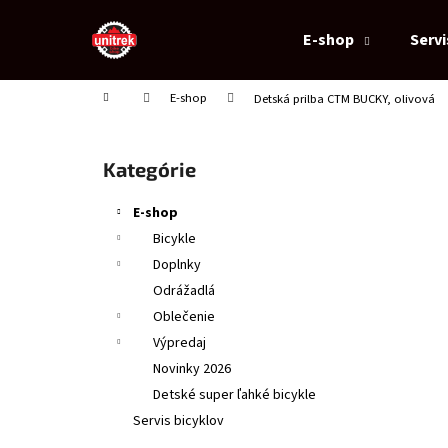
K
Prejsť
na
o
E-shop
Servi
obsah
Späť
Späť
š
do
do
í
Domov
E-shop
Detská prilba CTM BUCKY, olivová
obchodu
obchodu
k
B
o
Preskočiť
Kategórie
č
kategórie
n
E-shop
ý
Bicykle
p
Doplnky
a
Odrážadlá
n
Oblečenie
e
Výpredaj
l
Novinky 2026
Detské super ľahké bicykle
Servis bicyklov
DETSKÁ PRILBA CTM BUCKY, ORANŽOVÁ