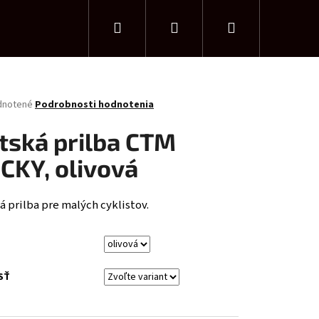
Hľadať
Prihlásenie
Nákupný
košík
rné
dnotené
Podrobnosti hodnotenia
enie
tu
tská prilba CTM
CKY, olivová
čiek.
 prilba pre malých cyklistov.
SŤ
TM CHARISMA 1.0 29"