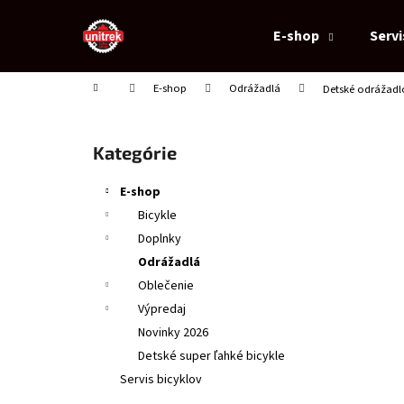
K
Prejsť
na
o
E-shop
Servi
obsah
Späť
Späť
š
do
do
í
Domov
E-shop
Odrážadlá
Detské odrážadl
obchodu
obchodu
k
B
o
Preskočiť
Kategórie
č
kategórie
n
E-shop
ý
Bicykle
p
Doplnky
a
Odrážadlá
n
Oblečenie
e
Výpredaj
l
Novinky 2026
Detské super ľahké bicykle
Servis bicyklov
DETSKÁ PRILBA CTM BUCKY, ORANŽOVÁ