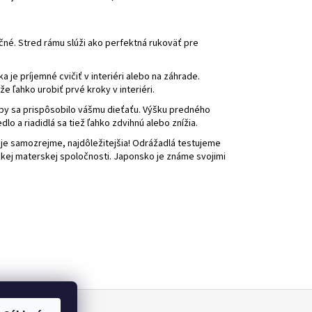
kčné. Stred rámu slúži ako perfektná rukoväť pre
 je príjemné cvičiť v interiéri alebo na záhrade.
 ľahko urobiť prvé kroky v interiéri.
aby sa prispôsobilo vášmu dieťaťu. Výšku predného
o a riadidlá sa tiež ľahko zdvihnú alebo znížia.
 je samozrejme, najdôležitejšia! Odrážadlá testujeme
nskej materskej spoločnosti. Japonsko je známe svojimi