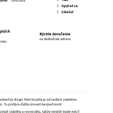
Á 2026
ória
:
Odrážadlá
Opýtať sa
Zdieľať
ajných
Rýchle doručenie
na akúkoľvek adresu
nsku
jedinečný dizajn. Rám bicykla je od sedla k zadnému
dzi. To pridáva ďalšiu úroveň bezpečnosti!
víjať stabilitu a rovnováhu, takže neskôr bude môcť