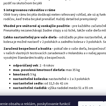
jazdiť na skutočnom bicykli
S integrovanou rukoväťou v ráme
Oblé tvary rámu bicykla dodávajú nielen rafinovaný vzhľad, ale sú aj fun
rodičov, keď treba bicykel prenášať. Každý detail bol premyslený!
Vhodné pre vnútorné aj vonkajšie použitie -
pre každého začiatočníka
Pneumatiky nezanechávajú žiadne stopy a sú tiché, takže vaše dieťa môže
Ľahko nastaviteľný pre vaše dieťa -
odrážadlo je plne nastaviteľné, 
kolesa je možné nastaviť v 2 polohách a zadného kolesa v 3 polohách. Sedl
Zaručená bezpečnosť a kvalita -
pokiaľ ide o vaše dieťa, bezpečnosť
v našich vlastných testovacích zariadeniach v Holandsku a v našej japo
vysokými štandardmi kvality a bezpečnosti.
odporúčaný vek
: 2 - 6 rokov
max. povolená hmotnosť dieťaťa:
max 35 kg
hmotnosť:
5 kg
nastaviteľné kolieska:
nastaviteľné v 2 a 3 polohách
nastaviteľné sedlo:
od 32,5 do 42 cm
nastaviteľné riadidlá:
výška riadidiel medzi 51 a 55 cm
enie obsahu a reklám, poskytovanie funkcií