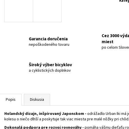
ČIERNA / MATNÁ TEHLOVÁ 2026
MATNÁ SVETLOŠED
Kateg
€3 899
€599
Pôvodne:
€3 999
Pôvodne:
€619
Cez 3000 výd
Garancia doručenia
miest
nepoškodeného tovaru
po celom Slove
Široký výber bicyklov
a cyklistických doplnkov
Popis
Diskusia
Holandský dizajn, inšpirovaný Japonskom -
odrážadlo Urban Iki má 
kolesu o niečo dlhší a poskytuje tak viac miesta pre malé nôžky pri chô
Dokonalá podpora pre rozvoj rovnováhy -
pomáha vášmu dieťaťu roz