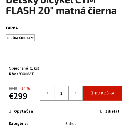
je
á
0,0
FLASH 20" matná čierna
z
j
5
s
hviezdičiek.
FARBA
ť
?
HĽADAŤ
Objednané
(1 ks)
Kód:
930/MAT
€349
–14 %
€299
O
DO KOŠÍKA
d
Jednotková
p
cena:
Opýtať sa
Zdieľať
o
r
Kategória
:
E-shop
ú