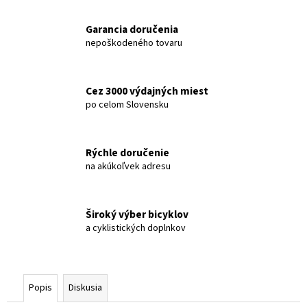
č
a
Garancia doručenia
m
nepoškodeného tovaru
e
DETSKÁ
Cez 3000 výdajných miest
PRILBA
po celom Slovensku
CTM
BUCKY,
ORANŽOVÁ
€20
Rýchle doručenie
Pôvodne:
na akúkoľvek adresu
€26
Široký výber bicyklov
a cyklistických doplnkov
Popis
Diskusia