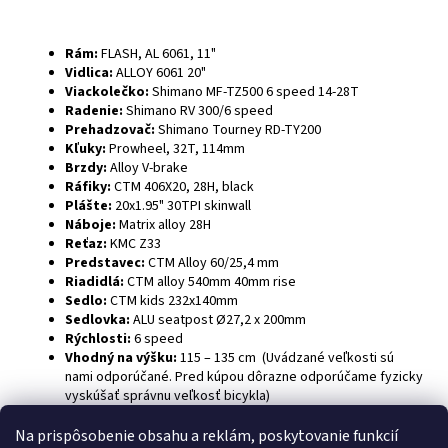
Rám:
FLASH, AL 6061, 11"
Vidlica:
ALLOY 6061 20"
Viackolečko:
Shimano MF-TZ500 6 speed 14-28T
Radenie:
Shimano RV 300/6 speed
Prehadzovač:
Shimano Tourney RD-TY200
Kľuky:
Prowheel, 32T, 114mm
Brzdy:
Alloy V-brake
Ráfiky:
CTM 406X20, 28H, black
Plášte:
20x1.95" 30TPI skinwall
Náboje:
Matrix alloy 28H
Reťaz:
KMC Z33
Predstavec:
CTM Alloy 60/25,4 mm
Riadidlá:
CTM alloy 540mm 40mm rise
Sedlo:
CTM kids 232x140mm
Sedlovka:
ALU seatpost Ø27,2 x 200mm
Rýchlosti:
6
speed
Vhodný na výšku:
115 – 135 cm (Uvádzané veľkosti sú
nami odporúčané. Pred kúpou dôrazne odporúčame fyzicky
vyskúšať správnu veľkosť bicykla)
Na prispôsobenie obsahu a reklám, poskytovanie funkcií