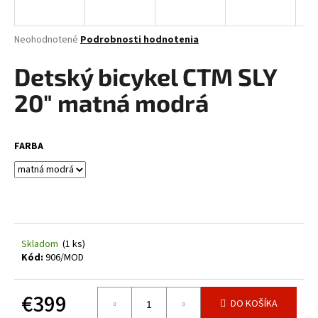
á
j
Priemerné
Neohodnotené
Podrobnosti hodnotenia
s
hodnotenie
produktu
Detský bicykel CTM SLY
ť
je
?
0,0
20" matná modrá
z
5
hviezdičiek.
FARBA
HĽADAŤ
O
d
Skladom
(1 ks)
p
Kód:
906/MOD
o
r
€399
ú
DO KOŠÍKA