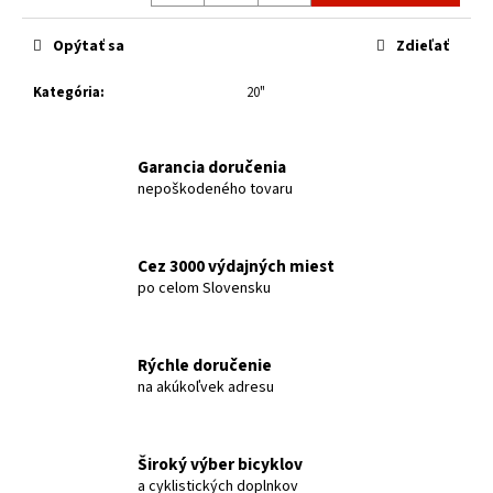
č
Jednotková
a
cena:
Opýtať sa
Zdieľať
m
e
Kategória
:
20"
CTM
TAŠKA
Garancia doručenia
-
nepoškodeného tovaru
GRANDCRUIZE
NA
NOSIČ
€36
Cez 3000 výdajných miest
po celom Slovensku
Rýchle doručenie
na akúkoľvek adresu
Široký výber bicyklov
a cyklistických doplnkov