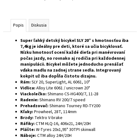
Popis
Diskusia
Super ľahký detský bicykel SLY 20” s hmotnosťou iba
7,4kg je ideálny pre deti, ktoré sa učia bicyklovať.
Nízku hmotnosť ocení každé dieťa pri manévrovaní
počas jazdy, no rovnako aj rodičia pri každodennej
manipulácii. Bicykel môžete jednoducho prenášať
vďaka madlu na zadnej strane sedla.
Integrovaný
kokpit už iba dopĺňa čistotu dizajnu.
Rám:
SLY 20, SuperLight, AL 6061, 10"
Vidlica:
Alloy Lite 6061 / unicrown 20"
Viackolečko:
Shimano CS-HG400/7, 11-28
Radenie:
Shimano RV 200/7 speed
Prehadzovač:
Shimano Tourney RD-TY200
Kľuky:
Prowheel, 28T, 114mm
Brzdy:
Tektro V-brake
Ráfiky:
CTM HLQ-16, 406x21, 24H/20H
Plášte:
W-Tyres 20x1,95" 30TPI skinwall
Náboje:
CTM alloy 24H/20H