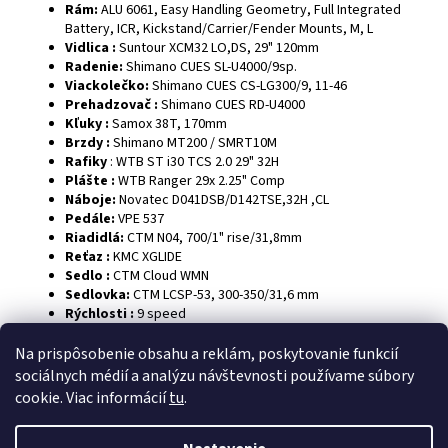
Rám:
ALU 6061, Easy Handling Geometry, Full Integrated
Battery, ICR, Kickstand/Carrier/Fender Mounts, M, L
Vidlica :
Suntour XCM32 LO,DS, 29" 120mm
Radenie:
Shimano CUES SL-U4000/9sp.
Viackolečko:
Shimano CUES CS-LG300/9, 11-46
Prehadzovač :
Shimano CUES RD-U4000
Kľuky :
Samox 38T, 170mm
Brzdy :
Shimano MT200 / SMRT10M
Rafiky
:
WTB ST i30 TCS 2.0 29" 32H
Plášte :
WTB Ranger 29x 2.25" Comp
Náboje:
Novatec D041DSB/D142TSE,32H ,CL
Pedále:
VPE 537
Riadidlá:
CTM N04, 700/1" rise/31,8mm
Reťaz :
KMC XGLIDE
Sedlo :
CTM Cloud WMN
Sedlovka:
CTM LCSP-53, 300-350/31,6 mm
Rýchlosti :
9
speed
Na prispôsobenie obsahu a reklám, poskytovanie funkcií
Z
sociálnych médií a analýzu návštevnosti používame súbory
á
cookie. Viac informácií
tu
.
p
ä