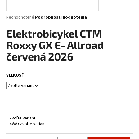
á
j
Priemerné
Neohodnotené
Podrobnosti hodnotenia
s
hodnotenie
produktu
Elektrobicykel CTM
ť
je
?
0,0
Roxxy GX E- Allroad
z
5
červená 2026
hviezdičiek.
HĽADAŤ
VEĽKOSŤ
O
d
p
Zvoľte variant
o
Kód:
Zvoľte variant
r
ú