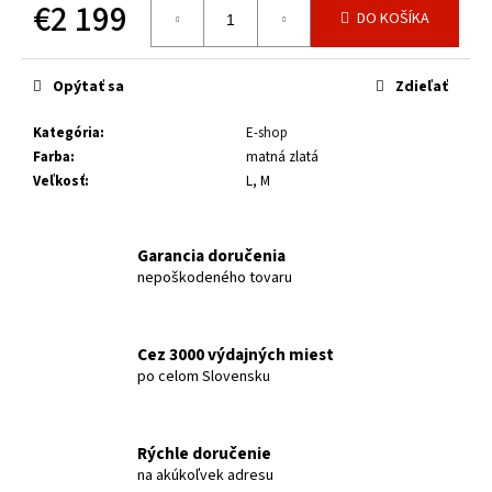
č
€2 199
DO KOŠÍKA
a
Jednotková
m
cena:
e
Opýtať sa
Zdieľať
Kategória
:
E-shop
DETSKÁ
PRILBA
Farba
:
matná zlatá
CTM
Veľkosť
:
L, M
BUCKY,
ORANŽOVÁ
€20
Garancia doručenia
Pôvodne:
nepoškodeného tovaru
€26
Cez 3000 výdajných miest
po celom Slovensku
Rýchle doručenie
na akúkoľvek adresu