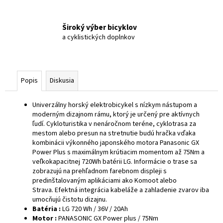
Široký výber bicyklov
a cyklistických doplnkov
Popis
Diskusia
Univerzálny horský elektrobicykel s nízkym nástupom a
moderným dizajnom rámu, ktorý je určený pre aktívnych
ľudí. Cykloturistika v nenáročnom teréne, cyklotrasa za
mestom alebo presun na stretnutie budú hračka vďaka
kombinácii výkonného japonského motora Panasonic GX
Power Plus s maximálnym krútiacim momentom až 75Nm a
veľkokapacitnej 720Wh batérii LG. Informácie o trase sa
zobrazujú na prehľadnom farebnom displeji s
predinštalovaným aplikáciami ako Komoot alebo
Strava.
Efektná integrácia kabeláže a zahladenie zvarov iba
umocňujú čistotu dizajnu.
Batéria :
LG 720 Wh / 36V / 20Ah
Motor :
PANASONIC GX Power plus / 75Nm