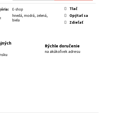
Á 2026
otková
Tlač
ória
:
E-shop
Opýtať sa
hnedá, modrá, zelená,
:
biela
Zdieľať
ajných
Rýchle doručenie
na akúkoľvek adresu
nsku