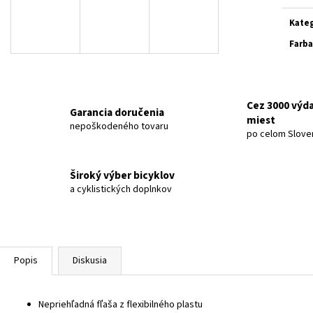
ČIERNA / MATNÁ TEHLOVÁ 2026
MATNÁ SVETLOŠED
Jedn
cena:
€3 899
€599
Kateg
Pôvodne:
€3 999
Pôvodne:
€619
Farba
Cez 3000 výd
Garancia doručenia
miest
nepoškodeného tovaru
po celom Slove
Široký výber bicyklov
a cyklistických doplnkov
Popis
Diskusia
Nepriehľadná fľaša z flexibilného plastu