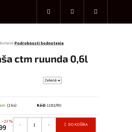
Hľadať
Prihlásenie
Nákupný
košík
rné
dnotené
Podrobnosti hodnotenia
enie
tu
aša ctm ruunda 0,6l
čiek.
dom
(2 ks)
Kód:
1182/RU
–23 %
DO KOŠÍKA
99
TM CHARISMA 1.0 29"