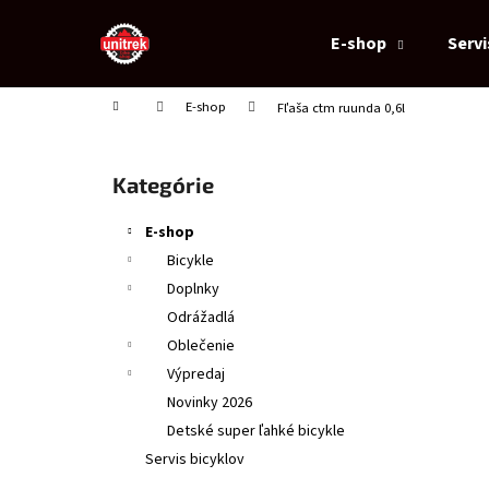
K
Prejsť
na
o
E-shop
Servi
obsah
Späť
Späť
š
do
do
í
Domov
E-shop
Fľaša ctm ruunda 0,6l
obchodu
obchodu
k
B
o
Preskočiť
Kategórie
č
kategórie
n
E-shop
ý
Bicykle
p
Doplnky
a
Odrážadlá
n
Oblečenie
e
Výpredaj
l
Novinky 2026
Detské super ľahké bicykle
Servis bicyklov
DETSKÁ PRILBA CTM BUCKY, ORANŽOVÁ