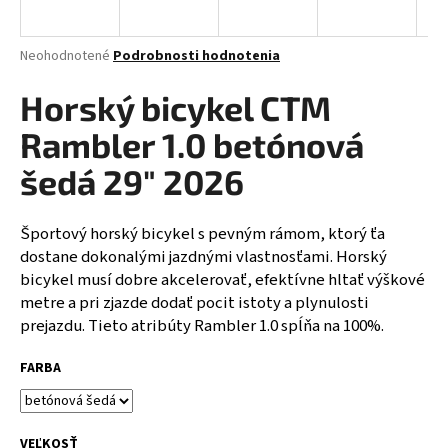
á
j
Priemerné
Neohodnotené
Podrobnosti hodnotenia
s
hodnotenie
produktu
Horský bicykel CTM
ť
je
?
0,0
Rambler 1.0 betónová
z
5
šedá 29" 2026
hviezdičiek.
Športový horský bicykel s pevným rámom, ktorý ťa
HĽADAŤ
dostane dokonalými jazdnými vlastnosťami. Horský
bicykel musí dobre akcelerovať, efektívne hltať výškové
metre a pri zjazde dodať pocit istoty a plynulosti
O
prejazdu. Tieto atribúty Rambler 1.0 spĺňa na 100%.
d
p
FARBA
o
r
ú
VEĽKOSŤ