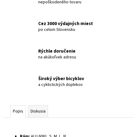
nepoškodeného tovaru
Cez 3000 výdajných miest
po celom Slovensku
Rýchle doručenie
na akúkoľvek adresu
Široký výber bicyklov
a cyklistických doplnkov
Popis
Diskusia
Rám:
ALU 6061, S, M, L, XL