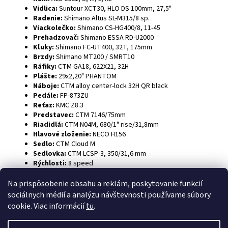
Vidlica:
Suntour XCT30, HLO DS 100mm, 27,5"
Radenie:
Shimano Altus SL-M315/8 sp.
Viackolečko:
Shimano CS-HG400/8, 11-45
Prehadzovač:
Shimano ESSA RD-U2000
Kľuky:
Shimano FC-UT400, 32T, 175mm
Brzdy:
Shimano MT200 / SMRT10
Ráfiky:
CTM GA18, 622X21, 32H
Plášte:
29x2,20" PHANTOM
Náboje:
CTM alloy center-lock 32H QR black
Pedále:
FP-873ZU
Reťaz:
KMC Z8.3
Predstavec:
CTM 7146/75mm
Riadidlá:
CTM N04M, 680/1" rise/31,8mm
Hlavové zloženie:
NECO H156
Sedlo:
CTM Cloud M
Sedlovka:
CTM LCSP-3, 350/31,6 mm
Rýchlosti:
8 speed
Na prispôsobenie obsahu a reklám, poskytovanie funkcií
Z
sociálnych médií a analýzu návštevnosti používame súbory
á
cookie. Viac informácií
tu
.
p