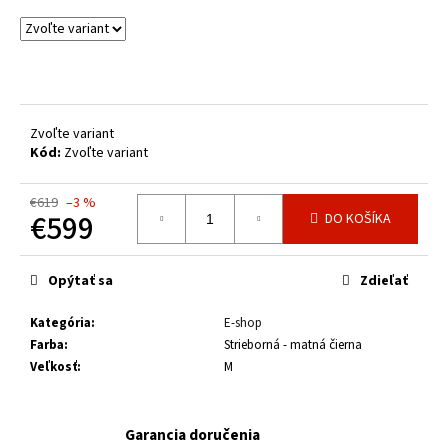
č
a
m
e
ELEKTROBICYKEL
Zvoľte variant
CTM
Kód:
Zvoľte variant
AREON
GX
COMP
€619
–3 %
-
€599
DO KOŠÍKA
MATNÁ
TYRKYSOVÁ
Jednotková
/
cena:
MATNÁ
Opýtať sa
Zdieľať
BETÓNOVÁ
2026
Kategória
:
E-shop
€3
Farba
:
Strieborná - matná čierna
399
Veľkosť
:
M
Garancia doručenia