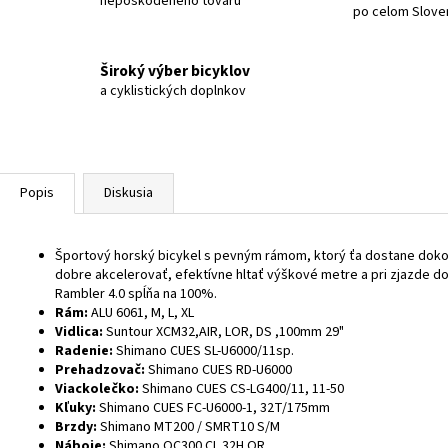
nepoškodeného tovaru
po celom Slove
Široký výber bicyklov
a cyklistických doplnkov
Popis
Diskusia
Športový horský bicykel s pevným rámom, ktorý ťa dostane dokon
dobre akcelerovať, efektívne hltať výškové metre a pri zjazde dod
Rambler 4.0 spĺňa na 100%.
Rám:
ALU 6061, M, L, XL
Vidlica:
Suntour XCM32,AIR, LOR, DS ,100mm 29"
Radenie:
Shimano CUES SL-U6000/11sp.
Prehadzovač:
Shimano CUES RD-U6000
Viackolečko:
Shimano CUES CS-LG400/11, 11-50
Kľuky:
Shimano CUES FC-U6000-1, 32T/175mm
Brzdy:
Shimano MT200 / SMRT10 S/M
Náboje:
Shimano QC300 CL 32H QR