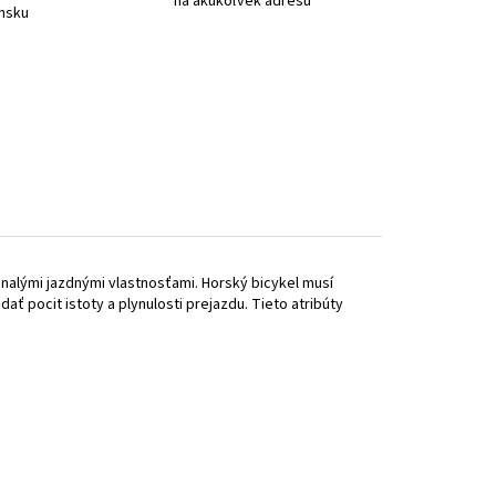
na akúkoľvek adresu
nsku
alými jazdnými vlastnosťami. Horský bicykel musí
ať pocit istoty a plynulosti prejazdu. Tieto atribúty