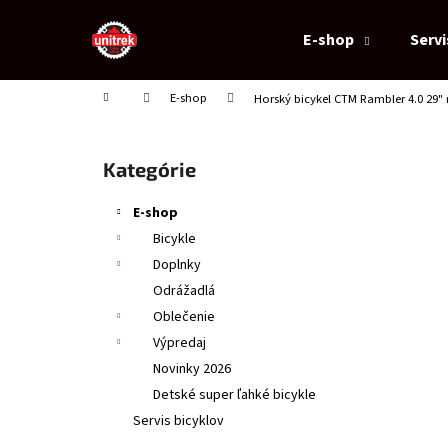
K
Prejsť
na
o
E-shop
Servi
obsah
Späť
Späť
š
do
do
í
Domov
E-shop
Horský bicykel CTM Rambler 4.0 29"
obchodu
obchodu
k
B
o
Preskočiť
Kategórie
č
kategórie
n
E-shop
ý
Bicykle
p
Doplnky
a
Odrážadlá
n
Oblečenie
e
Výpredaj
l
Novinky 2026
Detské super ľahké bicykle
Servis bicyklov
DETSKÁ PRILBA CTM BUCKY, ORANŽOVÁ