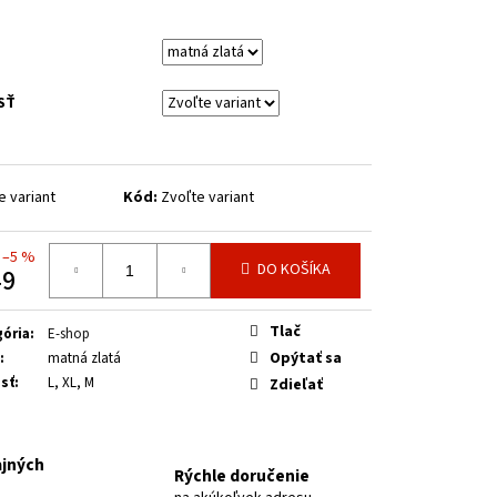
Á 2026
SŤ
e variant
Kód:
Zvoľte variant
–5 %
DO KOŠÍKA
49
otková
Tlač
ória
:
E-shop
Opýtať sa
:
matná zlatá
sť
:
L, XL, M
Zdieľať
ajných
Rýchle doručenie