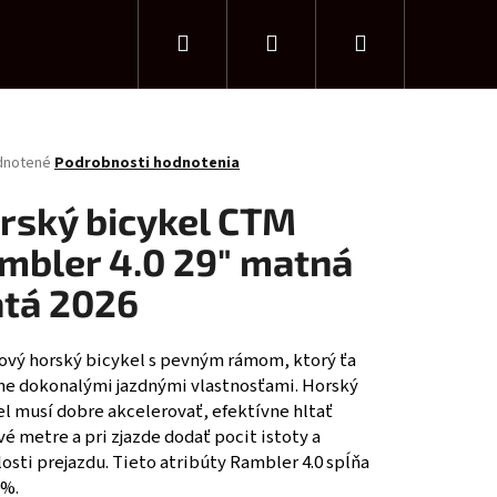
Hľadať
Prihlásenie
Nákupný
košík
rné
dnotené
Podrobnosti hodnotenia
enie
tu
rský bicykel CTM
mbler 4.0 29" matná
atá 2026
čiek.
ový horský bicykel s pevným rámom, ktorý ťa
ne dokonalými jazdnými vlastnosťami. Horský
l musí dobre akcelerovať, efektívne hltať
é metre a pri zjazde dodať pocit istoty a
osti prejazdu. Tieto atribúty Rambler 4.0 spĺňa
TM CHARISMA 1.0 29"
0%.