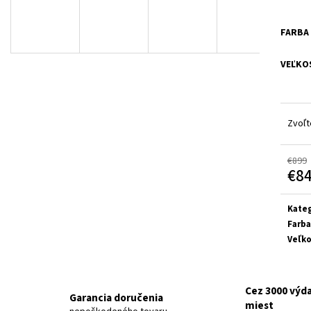
ČIERNA / MATNÁ TEHLOVÁ 2026
MATNÁ SVETLOŠED
€3 899
€599
Pôvodne:
€3 999
Pôvodne:
€619
FARBA
VEĽKO
Zvoľt
€899
€8
Jedn
cena:
Kateg
Farba
Veľko
Cez 3000 výd
Garancia doručenia
miest