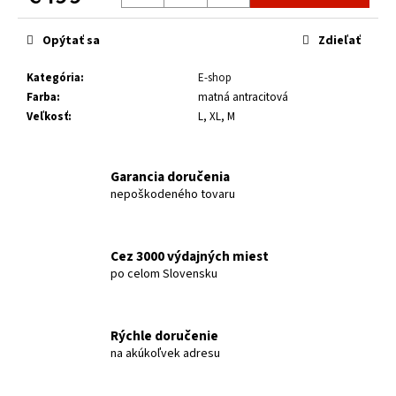
č
Jednotková
a
cena:
m
Opýtať sa
Zdieľať
e
Kategória
:
E-shop
Farba
:
matná antracitová
BICYKEL
Veľkosť
:
L, XL, M
CTM
ROCKY
SL
MATNÁ
Garancia doručenia
SVETLORUŽOVÁ
nepoškodeného tovaru
2026
€399
Cez 3000 výdajných miest
po celom Slovensku
Rýchle doručenie
na akúkoľvek adresu