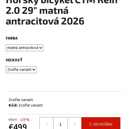
je
á
0,0
2.0 29" matná
z
j
5
antracitová 2026
s
hviezdičiek.
ť
?
FARBA
VEĽKOSŤ
HĽADAŤ
O
d
Zvoľte variant
p
Kód:
Zvoľte variant
o
r
€619
–19 %
ú
€499
DO KOŠÍKA