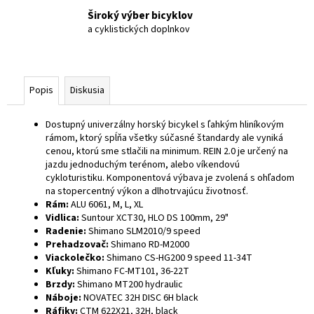
Široký výber bicyklov
a cyklistických doplnkov
Popis
Diskusia
Dostupný univerzálny horský bicykel s ľahkým hliníkovým
rámom, ktorý spĺňa všetky súčasné štandardy ale vyniká
cenou, ktorú sme stlačili na minimum. REIN 2.0 je určený na
jazdu jednoduchým terénom, alebo víkendovú
cykloturistiku. Komponentová výbava je zvolená s ohľadom
na stopercentný výkon a dlhotrvajúcu životnosť.
Rám:
ALU 6061, M, L, XL
Vidlica:
Suntour XCT30, HLO DS 100mm, 29"
Radenie:
Shimano SLM2010/9 speed
Prehadzovač:
Shimano RD-M2000
Viackolečko:
Shimano CS-HG200 9 speed 11-34T
Kľuky:
Shimano FC-MT101, 36-22T
Brzdy:
Shimano MT200 hydraulic
Náboje:
NOVATEC 32H DISC 6H black
Ráfiky:
CTM 622X21, 32H, black