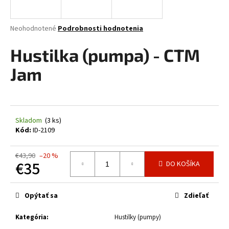
á
j
Priemerné
Neohodnotené
Podrobnosti hodnotenia
s
hodnotenie
produktu
Hustilka (pumpa) - CTM
ť
je
?
0,0
Jam
z
5
hviezdičiek.
HĽADAŤ
Skladom
(3 ks)
Kód:
ID-2109
€43,90
–20 %
O
€35
DO KOŠÍKA
d
Jednotková
p
cena:
Opýtať sa
Zdieľať
o
r
Kategória
:
Hustilky (pumpy)
ú