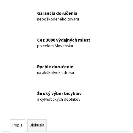
č
a
Garancia doručenia
m
nepoškodeného tovaru
e
BICYKEL
Cez 3000 výdajných miest
CTM
po celom Slovensku
ROCKY
SL
MATNÁ
SVETLORUŽOVÁ
Rýchle doručenie
2026
na akúkoľvek adresu
€399
Široký výber bicyklov
a cyklistických doplnkov
Popis
Diskusia