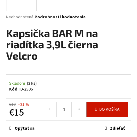
á
j
Priemerné
Neohodnotené
Podrobnosti hodnotenia
s
hodnotenie
produktu
Kapsička BAR M na
ť
je
?
0,0
riadítka 3,9L čierna
z
5
Velcro
hviezdičiek.
HĽADAŤ
Skladom
(3 ks)
Kód:
ID-2506
O
d
€19
–21 %
€15
DO KOŠÍKA
p
o
Jednotková
r
cena:
Opýtať sa
Zdieľať
ú