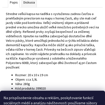
Popis
Diskusia
Stredne veľká kapsa na riadítka s vystuženou zadnou časťou a
priehľadným priestorom na mapu v hornej časti, aby ste mali cieľ
jazdy stále pod kontrolou. Veľký vnútorný objem a prídavné
predné vrecko umožnia uložiť veľké množstvo potrebných vecí na
dlhé výlety. Reflexné prvky zvyšujú bezpečnosť za zníženej
viditeľnosti. Upnutie na riadítka zabezpečujú dostatočne dlhé
Velcro pásky, ktoré umožňujú jednoduchú a rýchlu inštaláciu alebo
demontáž kapsičky. Kapsička môže slúžiť aj ako príručná taška,
vďaka rúčke v hornej časti. Prívesky na bežcoch zipsov uľahčujú
ich zapínanie. Vo vnútri nájdete priehradku na doklady a prívesok
na kľúče. Kapsička je vyrobená z odolného a húževnatého
Polyesteru 600D, ktorý zabezpečuje dlhú životnosť aj pri častom
používaní.
Rozmer:
20 x 10 x 19 cm
Objem: cca
3,9L
Váha:
280g
Kód produktu:
399020
Na prispôsobenie obsahu a reklám, poskytovanie funkcií
Z
sociálnych médií a analýzu návštevnosti používame súbory