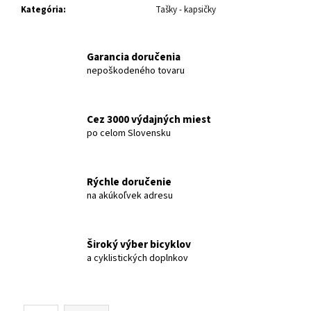
č
Kategória
:
Tašky - kapsičky
a
m
e
Garancia doručenia
nepoškodeného tovaru
BICYKEL
CTM
ROCKY
Cez 3000 výdajných miest
SL
po celom Slovensku
MATNÁ
SVETLORUŽOVÁ
2026
€399
Rýchle doručenie
na akúkoľvek adresu
Široký výber bicyklov
a cyklistických doplnkov