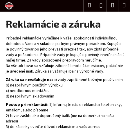
K
Prejsť
Hľadať
Nákup
M
Prihlásenie
na
o
obsah
Späť
Späť
košík
š
Reklamácie a záruka
í
Č
k
o
Prípadné reklamácie vyriešime k Vašej spokojnosti individuálnou
dohodou s Vami a v súlade s platným právnym poriadkom. Kupujúci
p
je povinný tovar po jeho prevzatí prezrieť tak, aby zistil prípadné
o
vady a poškodenia. Prípadné vady je kupujúci povinný ihneď nahlásiť
našej firme. Za vady spôsobené prepravcom neručíme.
t
Na všetok tovar sa vzťahuje zákonná lehota 24 mesiacov, pokiaľ nie
r
je uvedené inak. Záruka sa vzťahuje iba na výrobné vady.
e
Záruka sa nevzťahuje na:
a) vady zapríčinené bežným používaním
b
b) nesprávnym použitím výrobku
c) neodbornou montážou
u
d) nesprávnym skladovaním
j
Postup pri reklamácii:
1) Informujte nás o reklamácii telefonicky,
e
emailom, alebo písomne
t
2) tovar zašlite ako doporučený balík (nie na dobierku) na našu
e
adresu
3) do zásielky uveďte dôvod reklamácie a vašu adresu
n