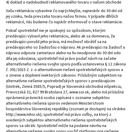
4) doklad o nadobudnutí reklamovaného tovaru v našom obchode
á
Vašu reklamáciu vybavíme čo najrýchlejšie, najneskôr do 30 dní od
j
jej vzniku, teda prevzatia tovaru našou firmou. V prípade dlhších
s
reklamácií, Vás budeme čo najskôr informovať o stave reklamácie.
ť
Pokiaľ spotrebiteľ nie je spokojný so spôsobom, ktorým
predávajúci vybavil jeho reklamáciu, alebo ak sa domnieva, že
?
predávajúci porušil jeho práva, má možnosť obrátiť sa na
predávajúceho so žiadosťou o nápravu. Ak predávajúci na žiadosť o
nápravu odpovie zamietavo alebo na ňu neodpovie do 30 dní odo
dňa jej odoslania, spotrebiteľ má právo podať návrh na začatie
alternatívneho riešenia svojho sporu podľa ustanovenia § 12 zákona
HĽADAŤ
č. 391/2015 Z. z. o alternatívnom riešení spotrebiteľských sporov a
o zmene a doplnení niektorých zákonov. Príslušným subjektom na
alternatívne riešenie spotrebiteľských sporov s predávajúcim
(Unitrek, Zimná 3585/5, Poprad) je Slovenská obchodná inšpekcia,
Prievozská 32, 827 99 Bratislava 27, www.soi.sk, alebo iná príslušná
O
oprávnená právnická osoba zapísaná v zozname subjektov
d
alternatívneho riešenia sporov vedenom Ministerstvom
p
hospodárstva Slovenskej republiky (zoznam je dostupný na stránke
o
http://www.mhsr.sk); spotrebiteľ má právo voľby, na ktorý z
r
uvedených subjektov alternatívneho riešenia spotrebiteľských
sporov sa obráti. Spotrebiteľ môže na podanie návrhu na
ú
alternatívne riešenie svojho sporu využiť platformu pre riešenie