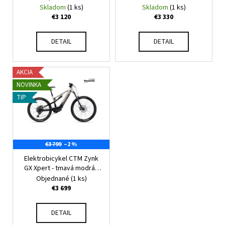
č
d
Skladom
(1 ks)
Skladom
(1 ks)
v
a
u
€3 120
€3 330
m
k
e
t
DETAIL
DETAIL
o
DÁMSKY
v
BICYKEL
AKCIA
CTM
NOVINKA
CHARISMA
1.0
TIP
29"
MATNÁ
SVETLOŠEDÁ
2026
€3 799
–2 %
€599
Pôvodne:
Elektrobicykel CTM Zynk
€619
GX Xpert - tmavá modrá /
titánová 2026
Objednané
(1 ks)
€3 699
DETAIL