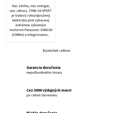
Viac zdvihu, viac energie,
viac zábavy. ZYNK GX XPERT
je trailový celoodpružený
elektrobicykel vybavený
extrémne výkonným
motorom Panasonic GXM100
(100Nm) a integrovanou...
3
položiek celkom
O
v
l
Garancia doručenia
á
nepoškodeného tovaru
d
a
c
Cez 3000 výdajných miest
i
po celom Slovensku
e
p
r
Rýchle doručenie