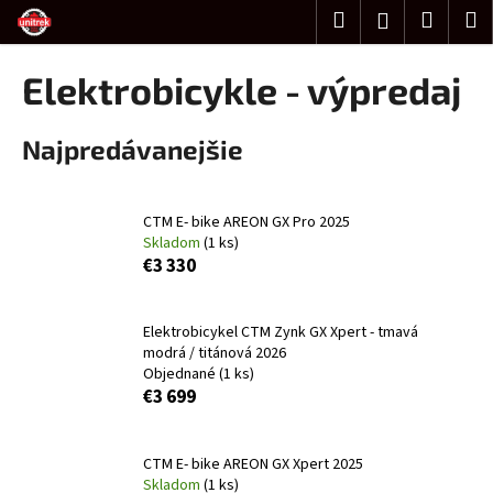
K
Prejsť
Hľadať
Nákup
M
Prihlásenie
na
o
obsah
Späť
Späť
košík
š
Elektrobicykle - výpredaj
í
Č
k
Najpredávanejšie
o
p
o
CTM E- bike AREON GX Pro 2025
t
Skladom
(1 ks)
r
€3 330
e
b
Elektrobicykel CTM Zynk GX Xpert - tmavá
u
modrá / titánová 2026
j
Objednané
(1 ks)
€3 699
e
t
e
CTM E- bike AREON GX Xpert 2025
Skladom
(1 ks)
n